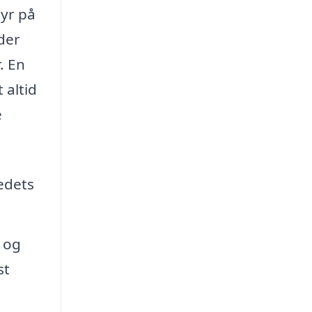
tyr på
der
. En
 altid
e
edets
 og
st