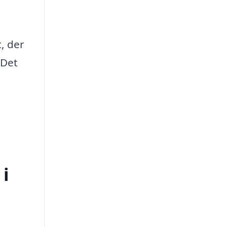
t, der
 Det
 i