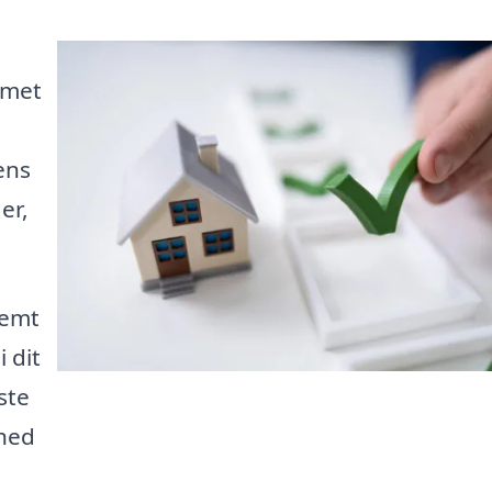
mmet
gens
er,
nemt
 dit
ste
ghed