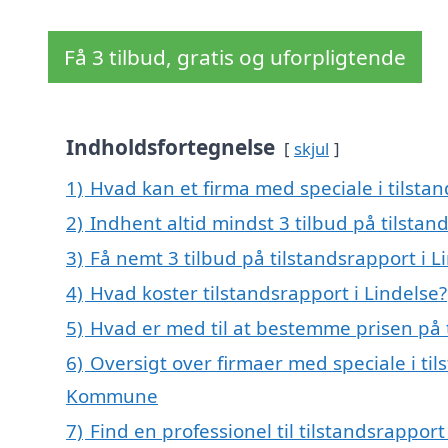
Få 3 tilbud, gratis og uforpligtende
Indholdsfortegnelse
skjul
1)
Hvad kan et firma med speciale i tilsta
2)
Indhent altid mindst 3 tilbud på tilstan
3)
Få nemt 3 tilbud på tilstandsrapport i 
4)
Hvad koster tilstandsrapport i Lindelse?
5)
Hvad er med til at bestemme prisen på t
6)
Oversigt over firmaer med speciale i til
Kommune
7)
Find en professionel til tilstandsrapport