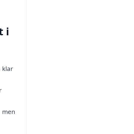
 i
 klar
r
r, men