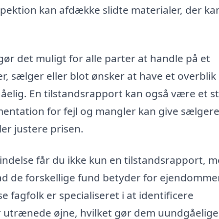
pektion kan afdække slidte materialer, der ka
 gør det muligt for alle parter at handle på et
 sælger eller blot ønsker at have et overblik
elig. En tilstandsrapport kan også være et s
mentation for fejl og mangler kan give sælger
ler justere prisen.
Lindelse får du ikke kun en tilstandsrapport, 
vad de forskellige fund betyder for ejendomm
 fagfolk er specialiseret i at identificere
 utrænede øjne, hvilket gør dem uundgåelige,