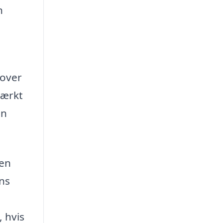
n
 over
tærkt
en
men
ens
 hvis