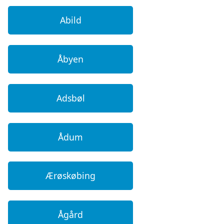
Abild
Åbyen
Adsbøl
Ådum
Ærøskøbing
Ågård