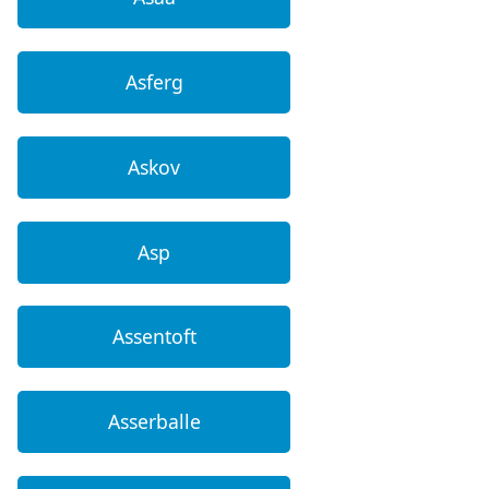
Asferg
Askov
Asp
Assentoft
Asserballe