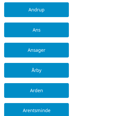
Andrup
Ans
Ansager
Årby
Arden
Arentsminde