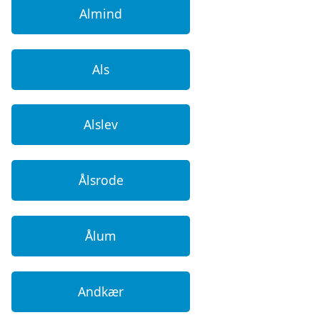
Almind
Als
Alslev
Ålsrode
Ålum
Andkær