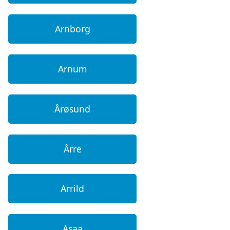
Arnborg
Arnum
Årøsund
Årre
Arrild
Asaa