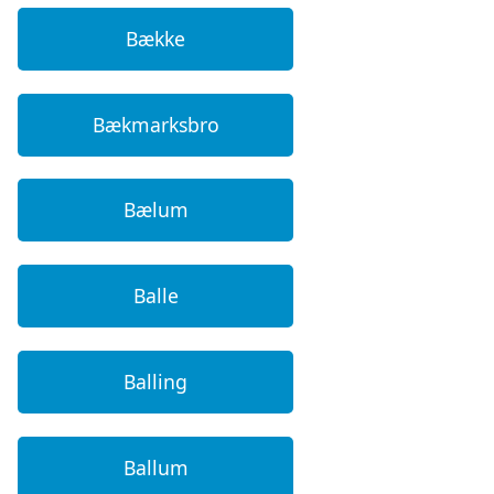
Bække
Bækmarksbro
Bælum
Balle
Balling
Ballum