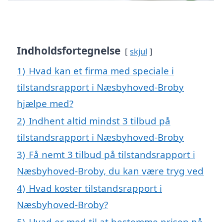
Indholdsfortegnelse
skjul
1)
Hvad kan et firma med speciale i
tilstandsrapport i Næsbyhoved-Broby
hjælpe med?
2)
Indhent altid mindst 3 tilbud på
tilstandsrapport i Næsbyhoved-Broby
3)
Få nemt 3 tilbud på tilstandsrapport i
Næsbyhoved-Broby, du kan være tryg ved
4)
Hvad koster tilstandsrapport i
Næsbyhoved-Broby?
5)
Hvad er med til at bestemme prisen på