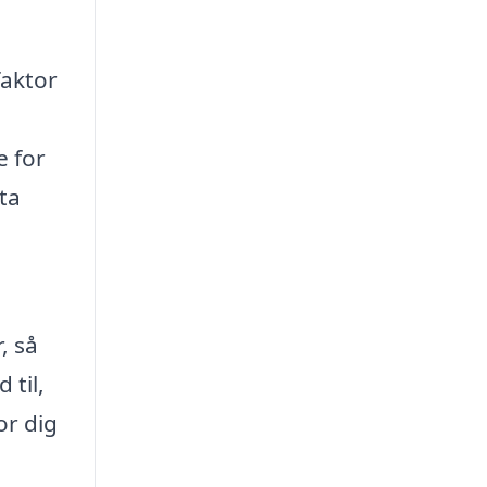
faktor
e for
ta
, så
 til,
or dig