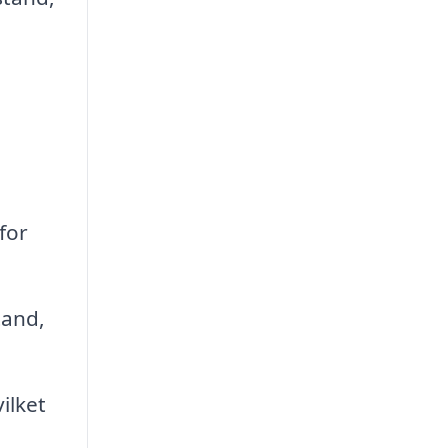
for
tand,
ilket