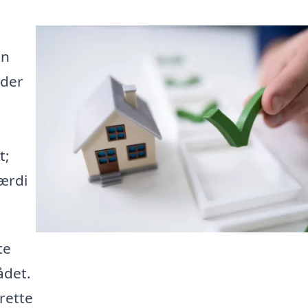
en
 der
t;
værdi
te
ådet.
 rette