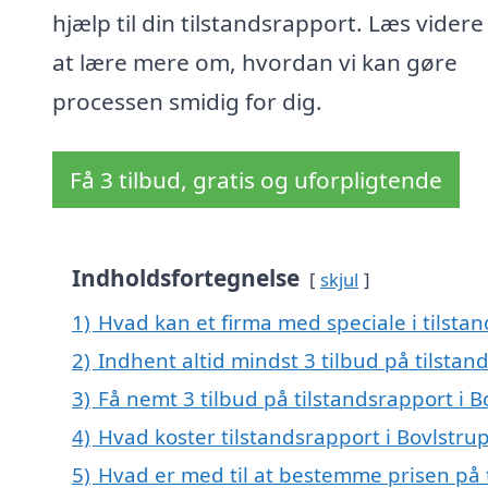
hjælp til din tilstandsrapport. Læs videre
at lære mere om, hvordan vi kan gøre
processen smidig for dig.
Få 3 tilbud, gratis og uforpligtende
Indholdsfortegnelse
skjul
1)
Hvad kan et firma med speciale i tilsta
2)
Indhent altid mindst 3 tilbud på tilstan
3)
Få nemt 3 tilbud på tilstandsrapport i 
4)
Hvad koster tilstandsrapport i Bovlstru
5)
Hvad er med til at bestemme prisen på t