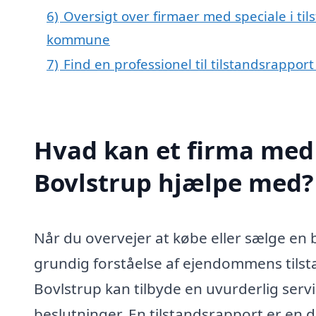
6)
Oversigt over firmaer med speciale i til
kommune
7)
Find en professionel til tilstandsrappor
Hvad kan et firma med s
Bovlstrup hjælpe med?
Når du overvejer at købe eller sælge en b
grundig forståelse af ejendommens tilstan
Bovlstrup kan tilbyde en uvurderlig servi
beslutninger. En tilstandsrapport er en de