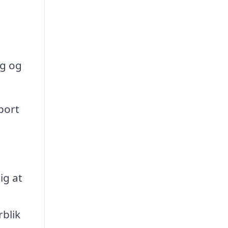
ng og
port
ig at
rblik