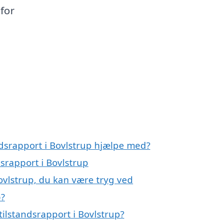
 for
ndsrapport i Bovlstrup hjælpe med?
dsrapport i Bovlstrup
Bovlstrup, du kan være tryg ved
p?
ilstandsrapport i Bovlstrup?