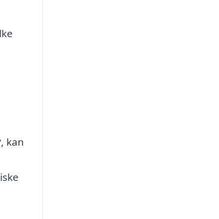
lke
v
, kan
iske