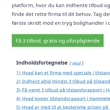
platform, hvor du kan indhente tilbud o
finde det rette firma til dit behov. Tag de
første skridt mod en tryg bolighandler i 
Få 3 tilbud, gratis og uforpligtende
Indholdsfortegnelse
skjul
1)
Hvad kan et firma med speciale i tilst
2)
Indhent altid mindst 3 tilbud på tilsta
3)
Få nemt 3 tilbud på tilstandsrapport i
4)
Hvad koster tilstandsrapport i Hammel
5)
Hvad er med til at bestemme prisen på 