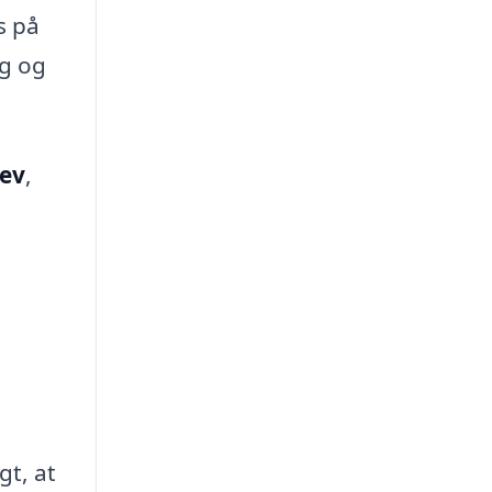
s på
ng og
lev
,
t, at