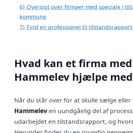
6)
Oversigt over firmaer med speciale i ti
kommune
7)
Find en professionel til tilstandsrappo
Hvad kan et firma med s
Hammelev hjælpe med
Når du står over for at skulle sælge ell
Hammelev
en uundgåelig del af process
udarbejdet en tilstandsrapport, og hvord
Herunder finder du en grundig gennemg