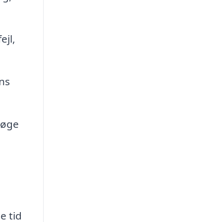
ejl,
ns
 øge
e tid