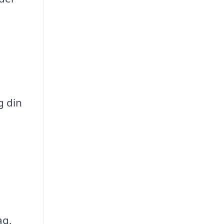
g din
ag,