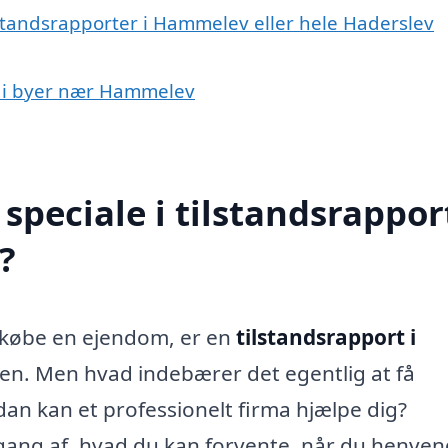
lstandsrapporter i Hammelev eller hele Haderslev
rt i byer nær Hammelev
peciale i tilstandsrapport
?
er købe en ejendom, er en
tilstandsrapport i
en. Men hvad indebærer det egentlig at få
an kan et professionelt firma hjælpe dig?
ang af, hvad du kan forvente, når du henven