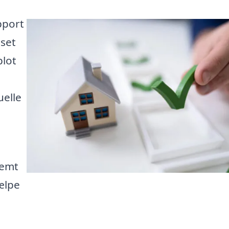
pport
nset
blot
uelle
nemt
jælpe