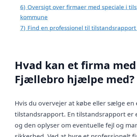
6)
Oversigt over firmaer med speciale i til
kommune
7)
Find en professionel til tilstandsrapport
Hvad kan et firma med s
Fjællebro hjælpe med?
Hvis du overvejer at købe eller sælge en e
tilstandsrapport. En tilstandsrapport e
og den oplyser om eventuelle fejl og m
sikkerhed. Ved at hyre et professionelt f