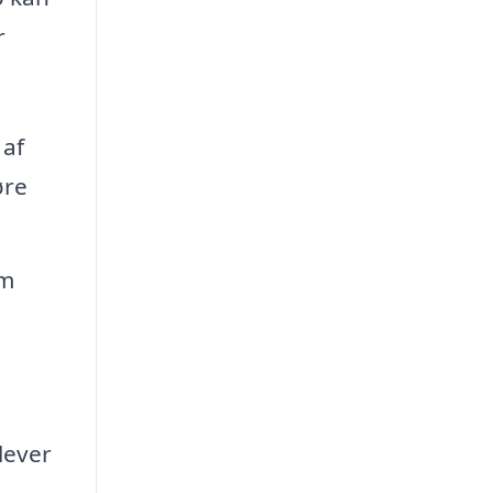
r
 af
øre
om
lever