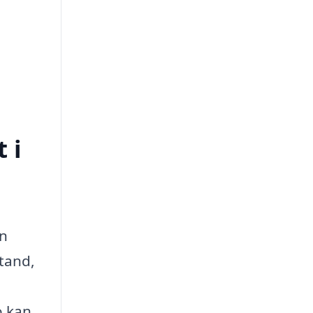
 i
en
tand,
o kan