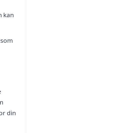
m kan
, som
e
om
or din