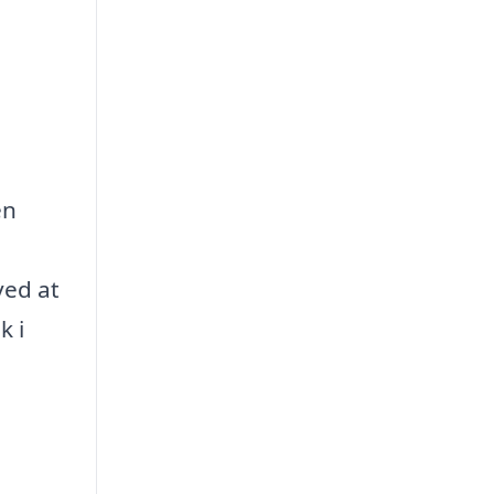
en
ved at
k i