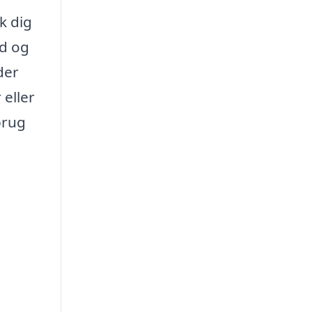
k dig
id og
der
 eller
brug