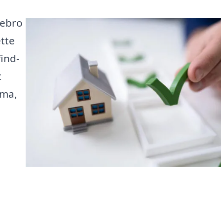
lebro
tte
find-
t
rma,