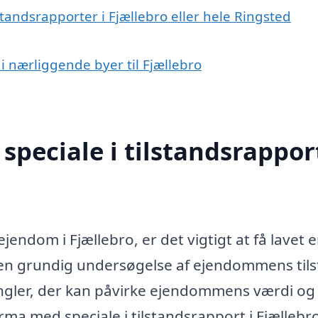
standsrapporter i Fjællebro eller hele Ringsted
 i nærliggende byer til Fjællebro
peciale i tilstandsrapport
jendom i Fjællebro, er det vigtigt at få lavet 
r en grundig undersøgelse af ejendommens tils
angler, der kan påvirke ejendommens værdi og
irma med speciale i tilstandsrapport i Fjællebr