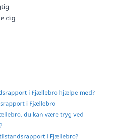
gtig
de dig
ndsrapport i Fjællebro hjælpe med?
dsrapport i Fjællebro
jællebro, du kan være tryg ved
?
ilstandsrapport i Fjællebro?