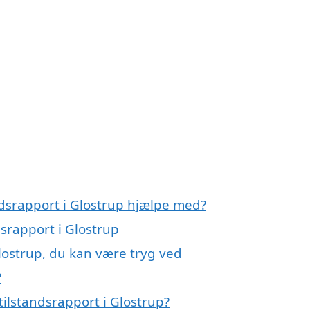
ndsrapport i Glostrup hjælpe med?
dsrapport i Glostrup
Glostrup, du kan være tryg ved
?
ilstandsrapport i Glostrup?