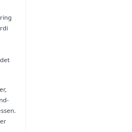
ering
rdi
 det
er,
ind-
essen.
ser