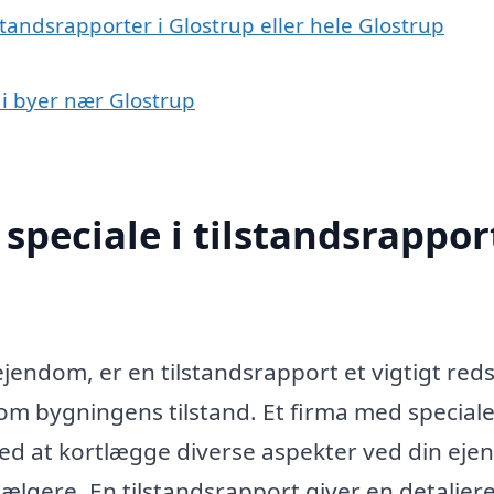
standsrapporter i Glostrup eller hele Glostrup
t i byer nær Glostrup
peciale i tilstandsrapport
ejendom, er en tilstandsrapport et vigtigt red
m bygningens tilstand. Et firma med speciale
med at kortlægge diverse aspekter ved din ej
sælgere. En tilstandsrapport giver en detaljer