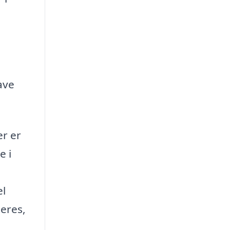
ave
er er
e i
el
eres,