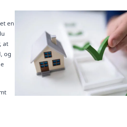
get en
du
, at
, og
ge
emt