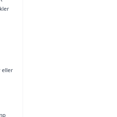
kler
eller
amp