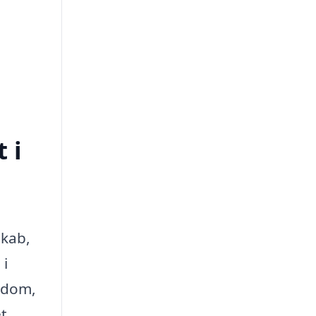
 i
skab,
 i
endom,
et