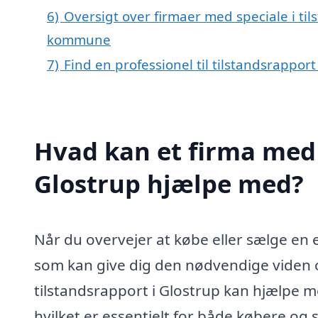
6)
Oversigt over firmaer med speciale i til
kommune
7)
Find en professionel til tilstandsrappor
Hvad kan et firma med s
Glostrup hjælpe med?
Når du overvejer at købe eller sælge en 
som kan give dig den nødvendige viden o
tilstandsrapport i Glostrup kan hjælpe 
hvilket er essentielt for både købere og 