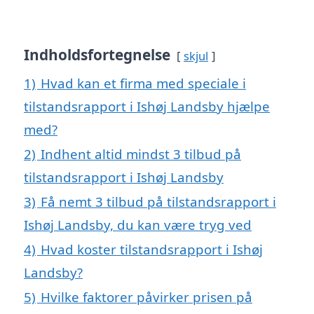
Indholdsfortegnelse
skjul
1)
Hvad kan et firma med speciale i
tilstandsrapport i Ishøj Landsby hjælpe
med?
2)
Indhent altid mindst 3 tilbud på
tilstandsrapport i Ishøj Landsby
3)
Få nemt 3 tilbud på tilstandsrapport i
Ishøj Landsby, du kan være tryg ved
4)
Hvad koster tilstandsrapport i Ishøj
Landsby?
5)
Hvilke faktorer påvirker prisen på