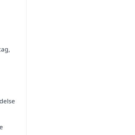
tag,
delse
e