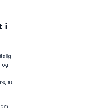
 i
åelig
d og
re, at
n om